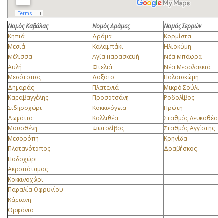
Νομός Καβάλας
Νομός Δράμας
Νομός Σερρών
Κηπιά
Δράμα
Κορμίστα
Μεσι
ά
Καλαμπάκι
Ηλιοκώμη
Μέλισσα
Αγία Παρασκευή
Νέα Μπάφρα
Αυλή
Φτελιά
Νέα Μεσολακκιά
Μεσότοπος
Δοξάτο
Παλαιοκώμη
Δημαράς
Πλατανιά
Μικρό Σούλι
Καραβαγγέλης
Προσοτσάνη
Ροδολίβος
Σιδηροχώρι
Κοκκινόγεια
Πρώτη
Δωμάτια
Καλλιθέα
Σταθμός Λευκοθέα
Μουσθένη
Φωτολίβος
Σταθμός Αγγίστης
Μεσορόπη
Κρηνίδα
Πλατανότοπος
Δραβήσκος
Ποδοχώρι
Ακροπόταμος
Κοκκινοχώρι
Παραλία Οφρυνίου
Κάριανη
Ορφάνιο