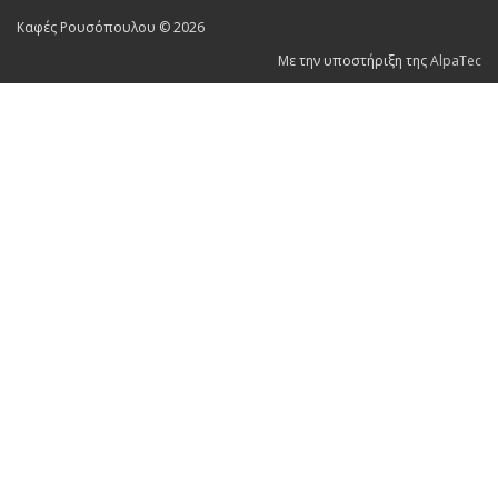
Καφές Ρουσόπουλου © 2026
Με την υποστήριξη της
AlpaTec