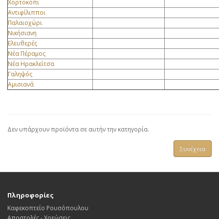
Χορτοκόπι
Αντιφίλιπποι
Παλαιοχώρι
Νικήσιανη
Ελευθερές
Νέα Πέραμος
Νέα Ηρακλείτσα
Γαληψός
Αμισιανά
Δεν υπάρχουν προϊόντα σε αυτήν την κατηγορία.
Συνέχεια
Πληροφορίες
Καφεκοπτείο Ρουσόπουλου
Αποστολές - Χρεώσεις