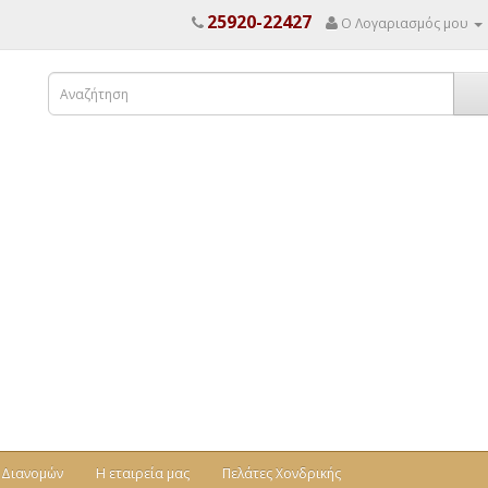
25920-22427
Ο Λογαριασμός μου
 Διανομών
Η εταιρεία μας
Πελάτες Χονδρικής